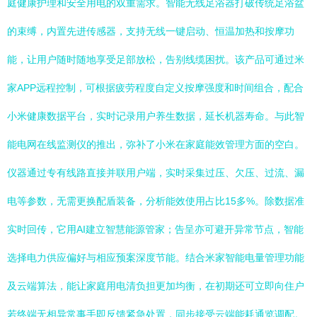
庭健康护理和安全用电的双重需求。智能无线足浴器打破传统足浴盆
的束缚，内置先进传感器，支持无线一键启动、恒温加热和按摩功
能，让用户随时随地享受足部放松，告别线缆困扰。该产品可通过米
家APP远程控制，可根据疲劳程度自定义按摩强度和时间组合，配合
小米健康数据平台，实时记录用户养生数据，延长机器寿命。与此智
能电网在线监测仪的推出，弥补了小米在家庭能效管理方面的空白。
仪器通过专有线路直接并联用户端，实时采集过压、欠压、过流、漏
电等参数，无需更换配盾装备，分析能效使用占比15多%。除数据准
实时回传，它用AI建立智慧能源管家；告呈亦可避开异常节点，智能
选择电力供应偏好与相应预案深度节能。结合米家智能电量管理功能
及云端算法，能让家庭用电清负担更加均衡，在初期还可立即向住户
若终端无相异常事手即反馈紧急处置，同步接受云端能耗通览调配。